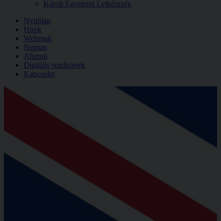
Károli Egyetemi Lelkészség
Nyitólap
Hírek
Webmail
Neptun
Alumni
Digitális rendszerek
Kapcsolat