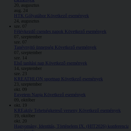
20, augusztus
aug.
24
HTK Gólyatábor
Következő események
24, augusztus
sze.
07
Félévkezdő csendes napok
Következő események
07, szeptember
sze.
07
Tanévnyitó ünnepség
Következő események
07, szeptember
sze.
14
Első tanítási nap
Következő események
14, szeptember
sze.
23
KREATHLON sportnap
Következő események
23, szeptember
okt.
09
Egyetem Napja
Következő események
09, október
okt.
19
KREaktív Tehetségkereső verseny
Következő események
19, október
okt.
20
Hagyomány, Identitás, Történelem IX. (HIT2026) konferencia