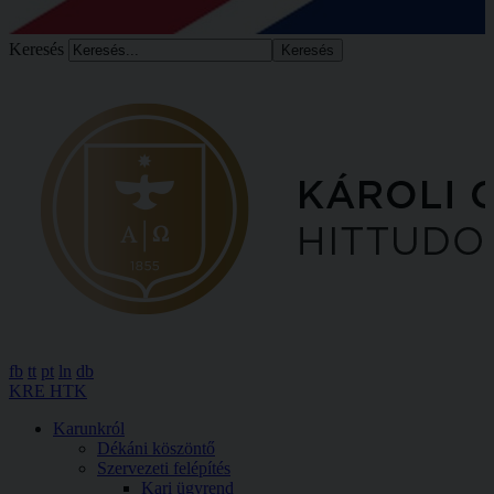
Keresés
fb
tt
pt
ln
db
KRE HTK
Karunkról
Dékáni köszöntő
Szervezeti felépítés
Kari ügyrend