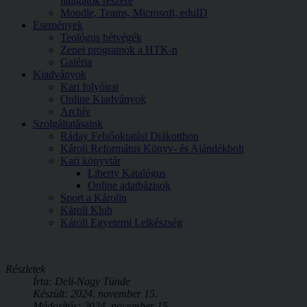
hallgatók részére
Moodle, Teams, Microsoft, eduID
Események
Teológus hétvégék
Zenei programok a HTK-n
Galéria
Kiadványok
Kari folyóirat
Online Kiadványok
Archív
Szolgáltatásaink
Ráday Felsőoktatási Diákotthon
Károli Református Könyv- és Ajándékbolt
Kari könyvtár
Liberty Katalógus
Online adatbázisok
Sport a Károlin
Károli Klub
Károli Egyetemi Lelkészség
Részletek
Írta:
Deli-Nagy Tünde
Készült: 2024. november 15.
Módosítás: 2024. november 15.