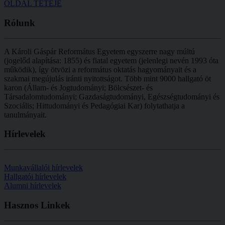
OLDAL TETEJE
Rólunk
A Károli Gáspár Református Egyetem egyszerre nagy múltú
(jogelőd alapítása: 1855) és fiatal egyetem (jelenlegi nevén 1993 óta
működik), így ötvözi a református oktatás hagyományait és a
szakmai megújulás iránti nyitottságot.
Több mint
9000 hallgató öt
karon (
Állam- és Jogtudományi; Bölcsészet- és
Társadalomtudományi; Gazdaságtudományi, Egészségtudományi és
Szociális; Hittudományi és Pedagógiai Kar
) folytathatja a
tanulmányait.
Hírlevelek
Munkavállalói hírlevelek
Hallgatói hírlevelek
Alumni hírlevelek
Hasznos
Linkek