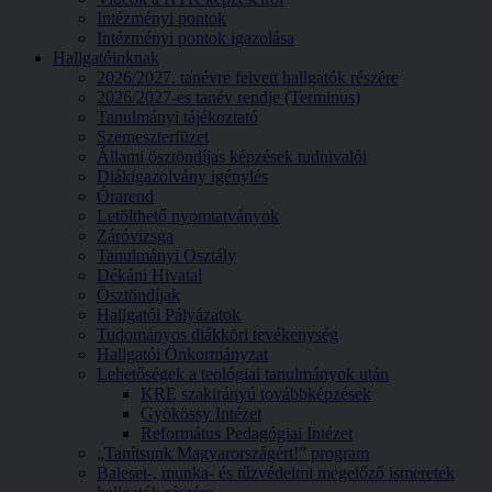
Intézményi pontok
Intézményi pontok igazolása
Hallgatóinknak
2026/2027. tanévre felvett hallgatók részére
2026/2027-es tanév rendje (Terminus)
Tanulmányi tájékoztató
Szemeszterfüzet
Állami ösztöndíjas képzések tudnivalói
Diákigazolvány igénylés
Órarend
Letölthető nyomtatványok
Záróvizsga
Tanulmányi Osztály
Dékáni Hivatal
Ösztöndíjak
Hallgatói Pályázatok
Tudományos diákköri tevékenység
Hallgatói Önkormányzat
Lehetőségek a teológiai tanulmányok után
KRE szakirányú továbbképzések
Gyökössy Intézet
Református Pedagógiai Intézet
„Tanítsunk Magyarországért!” program
Baleset-, munka- és tűzvédelmi megelőző ismeretek