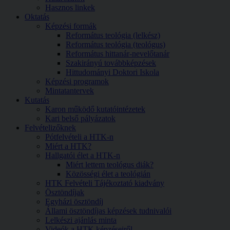
Hasznos linkek
Oktatás
Képzési formák
Református teológia (lelkész)
Református teológia (teológus)
Református hittanár-nevelőtanár
Szakirányú továbbképzések
Hittudományi Doktori Iskola
Képzési programok
Mintatantervek
Kutatás
Karon működő kutatóintézetek
Kari belső pályázatok
Felvételizőknek
Pótfelvételi a HTK-n
Miért a HTK?
Hallgatói élet a HTK-n
Miért lettem teológus diák?
Közösségi élet a teológián
HTK Felvételi Tájékoztató kiadvány
Ösztöndíjak
Egyházi ösztöndíj
Állami ösztöndíjas képzések tudnivalói
Lelkészi ajánlás minta
Videók a HTK képzéseiről