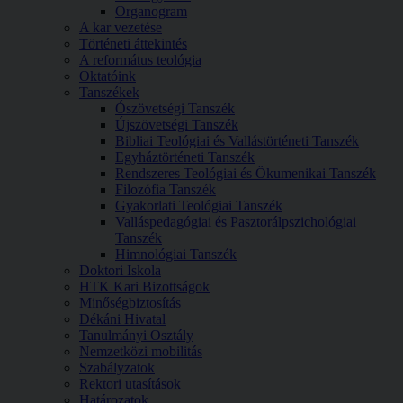
Organogram
A kar vezetése
Történeti áttekintés
A református teológia
Oktatóink
Tanszékek
Ószövetségi Tanszék
Újszövetségi Tanszék
Bibliai Teológiai és Vallástörténeti Tanszék
Egyháztörténeti Tanszék
Rendszeres Teológiai és Ökumenikai Tanszék
Filozófia Tanszék
Gyakorlati Teológiai Tanszék
Valláspedagógiai és Pasztorálpszichológiai
Tanszék
Himnológiai Tanszék
Doktori Iskola
HTK Kari Bizottságok
Minőségbiztosítás
Dékáni Hivatal
Tanulmányi Osztály
Nemzetközi mobilitás
Szabályzatok
Rektori utasítások
Határozatok