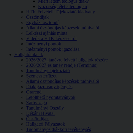
Miért lettem teológus diák?
Közösségi élet a teológián
HTK Felvételi Tájékoztató kiadvány
Ösztöndíjak
Egyházi ösztöndíj
Állami ösztöndíjas képzések tudnivalói
Lelkészi ajánlás minta
Videók a HTK képzéseiről
Intézményi pontok
Intézményi pontok igazolása
Hallgatóinknak
2026/2027. tanévre felvett hallgatók részére
2026/2027-es tanév rendje (Terminus)
Tanulmányi tájékoztató
Szemeszterfüzet
Állami ösztöndíjas képzések tudnivalói
Diákigazolvány igénylés
Órarend
Letölthető nyomtatványok
Záróvizsga
Tanulmányi Osztály
Dékáni Hivatal
Ösztöndíjak
Hallgatói Pályázatok
Tudományos diákköri tevékenység