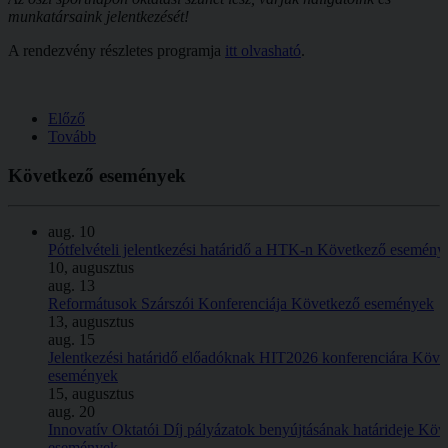
munkatársaink jelentkezését!
A rendezvény részletes programja
itt olvasható
.
Előző
Tovább
Következő
események
aug.
10
Pótfelvételi jelentkezési határidő a HTK-n
Következő esemény
10, augusztus
aug.
13
Reformátusok Szárszói Konferenciája
Következő események
13, augusztus
aug.
15
Jelentkezési határidő előadóknak HIT2026 konferenciára
Köve
események
15, augusztus
aug.
20
Innovatív Oktatói Díj pályázatok benyújtásának határideje
Köv
események