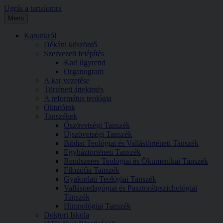
Ugrás a tartalomra
Menü
Karunkról
Dékáni köszöntő
Szervezeti felépítés
Kari ügyrend
Organogram
A kar vezetése
Történeti áttekintés
A református teológia
Oktatóink
Tanszékek
Ószövetségi Tanszék
Újszövetségi Tanszék
Bibliai Teológiai és Vallástörténeti Tanszék
Egyháztörténeti Tanszék
Rendszeres Teológiai és Ökumenikai Tanszék
Filozófia Tanszék
Gyakorlati Teológiai Tanszék
Valláspedagógiai és Pasztorálpszichológiai
Tanszék
Himnológiai Tanszék
Doktori Iskola