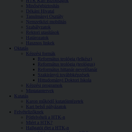
HTK Kari Bizottságok
Minőségbiztosítás
Dékáni Hivatal
Tanulmányi Osztály
Nemzetközi mobilitás
Szabályzatok
Rektori utasítások
Határozatok
Hasznos linkek
Oktatás
Képzési formák
Református teológia (lelkész)
Református teológia (teológus)
Református hittanár-nevelőtanár
Szakirányú továbbképzések
Hittudományi Doktori Iskola
Képzési programok
Mintatantervek
Kutatás
Karon működő kutatóintézetek
Kari belső pályázatok
Felvételizőknek
Pótfelvételi a HTK-n
Miért a HTK?
Hallgatói élet a HTK-n