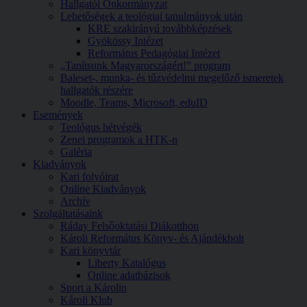
Hallgatói Önkormányzat
Lehetőségek a teológiai tanulmányok után
KRE szakirányú továbbképzések
Gyökössy Intézet
Református Pedagógiai Intézet
„Tanítsunk Magyarországért!” program
Baleset-, munka- és tűzvédelmi megelőző ismeretek
hallgatók részére
Moodle, Teams, Microsoft, eduID
Események
Teológus hétvégék
Zenei programok a HTK-n
Galéria
Kiadványok
Kari folyóirat
Online Kiadványok
Archív
Szolgáltatásaink
Ráday Felsőoktatási Diákotthon
Károli Református Könyv- és Ajándékbolt
Kari könyvtár
Liberty Katalógus
Online adatbázisok
Sport a Károlin
Károli Klub