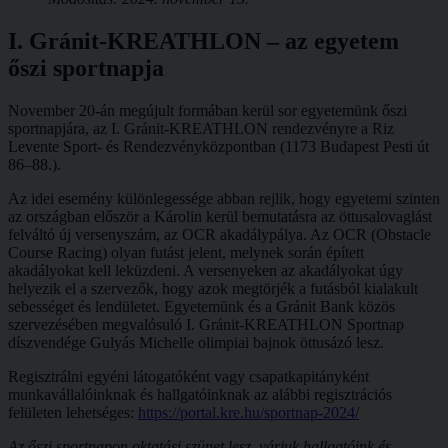
I. Gránit-KREATHLON – az egyetem
őszi sportnapja
November 20-án megújult formában kerül sor egyetemünk őszi
sportnapjára, az I. Gránit-KREATHLON rendezvényre a Riz
Levente Sport- és Rendezvényközpontban (1173 Budapest Pesti út
86–88.).
Az idei esemény különlegessége abban rejlik, hogy egyetemi szinten
az országban először a Károlin kerül bemutatásra az öttusalovaglást
felváltó új versenyszám, az OCR akadálypálya. Az OCR (Obstacle
Course Racing) olyan futást jelent, melynek során épített
akadályokat kell leküzdeni. A versenyeken az akadályokat úgy
helyezik el a szervezők, hogy azok megtörjék a futásból kialakult
sebességet és lendületet. Egyetemünk és a Gránit Bank közös
szervezésében megvalósuló I. Gránit-KREATHLON Sportnap
díszvendége Gulyás Michelle olimpiai bajnok öttusázó lesz.
Regisztrálni egyéni látogatóként vagy csapatkapitányként
munkavállalóinknak és hallgatóinknak az alábbi regisztrációs
felületen lehetséges:
https://portal.kre.hu/sportnap-2024/
Az őszi sportnapon oktatási szünet lesz, várjuk hallgatóink és