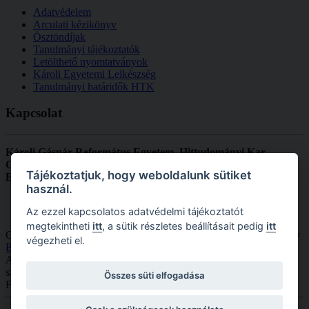
Adatvédelem
Arculati kézikönyv
Ösztöndíjak
Tanulmányi tájékoztatók
Letölthető nyomtatványok
Károli Egyetemi Lelkészség
Tanulmányi határidők HTK
Kapcsolat
Károli Gáspár Református Egyetem, Hittudományi Kar
Cím:
1092 Budapest, Ráday u. 28.
Tájékoztatjuk, hogy weboldalunk sütiket
Email:
dekanihivatal.htk@kre.hu
használ.
Az ezzel kapcsolatos adatvédelmi tájékoztatót
megtekintheti
itt
, a sütik részletes beállításait pedig
itt
Copyright © 2026 KRE HTK. Minden jog fenntartva. Designed by
végezheti el.
Bowthemes.com
.
A
Joomla!
a
GNU Általános Nyilvános Licenc
alatt kiadott szabad
szoftver
Összes süti elfogadása
Fordította a
Joomla! Magyarország
.