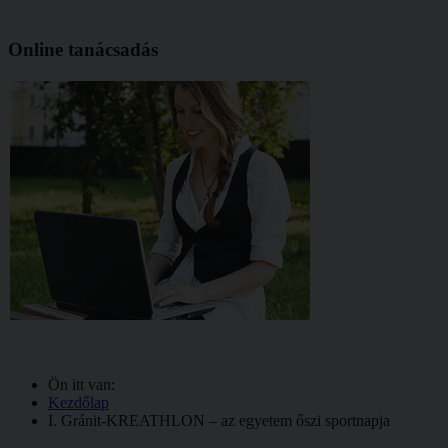
Online tanácsadás
Ön itt van:
Kezdőlap
I. Gránit-KREATHLON – az egyetem őszi sportnapja