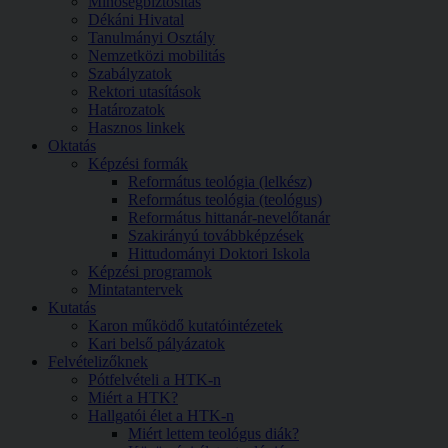
Minőségbiztosítás
Dékáni Hivatal
Tanulmányi Osztály
Nemzetközi mobilitás
Szabályzatok
Rektori utasítások
Határozatok
Hasznos linkek
Oktatás
Képzési formák
Református teológia (lelkész)
Református teológia (teológus)
Református hittanár-nevelőtanár
Szakirányú továbbképzések
Hittudományi Doktori Iskola
Képzési programok
Mintatantervek
Kutatás
Karon működő kutatóintézetek
Kari belső pályázatok
Felvételizőknek
Pótfelvételi a HTK-n
Miért a HTK?
Hallgatói élet a HTK-n
Miért lettem teológus diák?