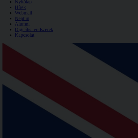
Nyitólap
Hírek
Webmail
Neptun
Alumni
Digitális rendszerek
Kapcsolat