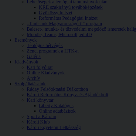
Lehetőségek a teológiai tanulmányok után
KRE szakirányú továbbképzések
Gyökössy Intézet
Református Pedagógiai Intézet
„Tanítsunk Magyarországért!” program
Baleset-, munka- és tűzvédelmi megelőző ismeretek hallg
Moodle, Teams, Microsoft, eduID
Események
Teológus hétvégék
Zenei programok a HTK-n
Galéria
Kiadványok
Kari folyóirat
Online Kiadványok
Archív
Szolgáltatásaink
Ráday Felsőoktatási Diákotthon
Károli Református Könyv- és Ajándékbolt
Kari könyvtár
Liberty Katalógus
Online adatbázisok
Sport a Károlin
Károli Klub
Károli Egyetemi Lelkészség