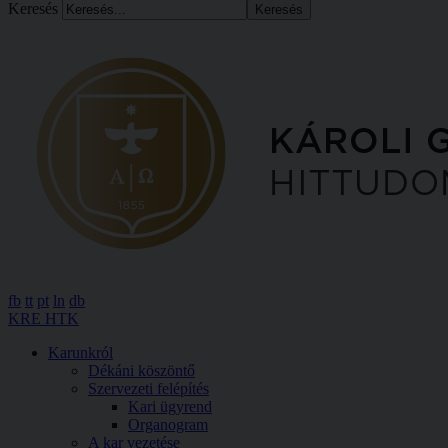
Keresés
fb
tt
pt
ln
db
KRE HTK
Karunkról
Dékáni köszöntő
Szervezeti felépítés
Kari ügyrend
Organogram
A kar vezetése