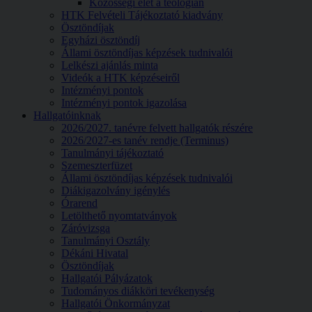
Közösségi élet a teológián
HTK Felvételi Tájékoztató kiadvány
Ösztöndíjak
Egyházi ösztöndíj
Állami ösztöndíjas képzések tudnivalói
Lelkészi ajánlás minta
Videók a HTK képzéseiről
Intézményi pontok
Intézményi pontok igazolása
Hallgatóinknak
2026/2027. tanévre felvett hallgatók részére
2026/2027-es tanév rendje (Terminus)
Tanulmányi tájékoztató
Szemeszterfüzet
Állami ösztöndíjas képzések tudnivalói
Diákigazolvány igénylés
Órarend
Letölthető nyomtatványok
Záróvizsga
Tanulmányi Osztály
Dékáni Hivatal
Ösztöndíjak
Hallgatói Pályázatok
Tudományos diákköri tevékenység
Hallgatói Önkormányzat