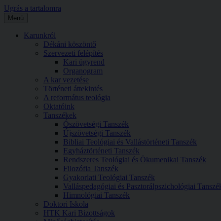
Ugrás a tartalomra
Menü
Karunkról
Dékáni köszöntő
Szervezeti felépítés
Kari ügyrend
Organogram
A kar vezetése
Történeti áttekintés
A református teológia
Oktatóink
Tanszékek
Ószövetségi Tanszék
Újszövetségi Tanszék
Bibliai Teológiai és Vallástörténeti Tanszék
Egyháztörténeti Tanszék
Rendszeres Teológiai és Ökumenikai Tanszék
Filozófia Tanszék
Gyakorlati Teológiai Tanszék
Valláspedagógiai és Pasztorálpszichológiai Tanszé
Himnológiai Tanszék
Doktori Iskola
HTK Kari Bizottságok