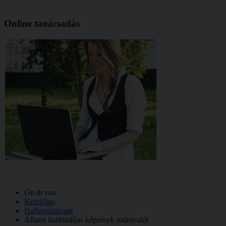
Online tanácsadás
Ön itt van:
Kezdőlap
Hallgatóinknak
Állami ösztöndíjas képzések tudnivalói