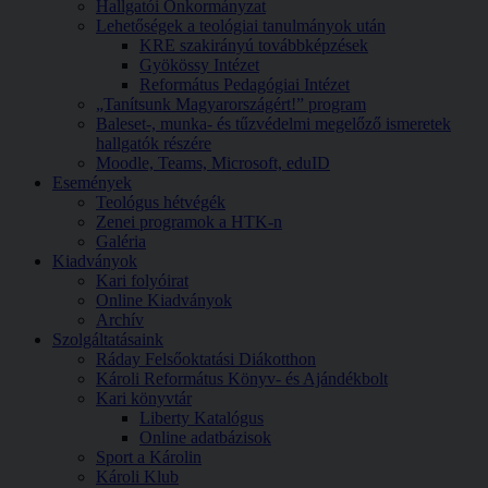
Hallgatói Önkormányzat
Lehetőségek a teológiai tanulmányok után
KRE szakirányú továbbképzések
Gyökössy Intézet
Református Pedagógiai Intézet
„Tanítsunk Magyarországért!” program
Baleset-, munka- és tűzvédelmi megelőző ismeretek
hallgatók részére
Moodle, Teams, Microsoft, eduID
Események
Teológus hétvégék
Zenei programok a HTK-n
Galéria
Kiadványok
Kari folyóirat
Online Kiadványok
Archív
Szolgáltatásaink
Ráday Felsőoktatási Diákotthon
Károli Református Könyv- és Ajándékbolt
Kari könyvtár
Liberty Katalógus
Online adatbázisok
Sport a Károlin
Károli Klub