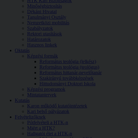
HTK Kari Bizottságok
Minőségbiztosítás
Dékáni Hivatal
Tanulmányi Osztály
Nemzetközi mobilitás
Szabályzatok
Rektori utasítások
Határozatok
Hasznos linkek
Oktatás
Képzési formák
Református teológia (lelkész)
Református teológia (teológus)
Református hittanár-nevelőtanár
Szakirányú továbbképzések
Hittudományi Doktori Iskola
Képzési programok
Mintatantervek
Kutatás
Karon működő kutatóintézetek
Kari belső pályázatok
Felvételizőknek
Pótfelvételi a HTK-n
Miért a HTK?
Hallgatói élet a HTK-n