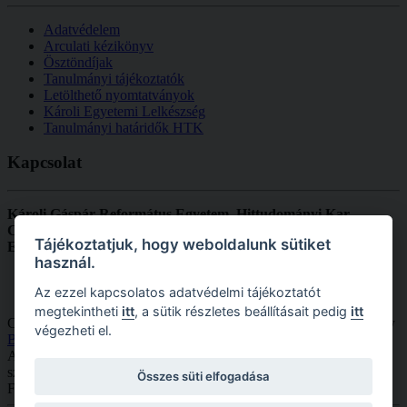
Adatvédelem
Arculati kézikönyv
Ösztöndíjak
Tanulmányi tájékoztatók
Letölthető nyomtatványok
Károli Egyetemi Lelkészség
Tanulmányi határidők HTK
Kapcsolat
Károli Gáspár Református Egyetem, Hittudományi Kar
Cím:
1092 Budapest, Ráday u. 28.
Tájékoztatjuk, hogy weboldalunk sütiket
Email:
dekanihivatal.htk@kre.hu
használ.
Az ezzel kapcsolatos adatvédelmi tájékoztatót
megtekintheti
itt
, a sütik részletes beállításait pedig
itt
Copyright © 2026 KRE HTK. Minden jog fenntartva. Designed by
végezheti el.
Bowthemes.com
.
A
Joomla!
a
GNU Általános Nyilvános Licenc
alatt kiadott szabad
szoftver
Összes süti elfogadása
Fordította a
Joomla! Magyarország
.