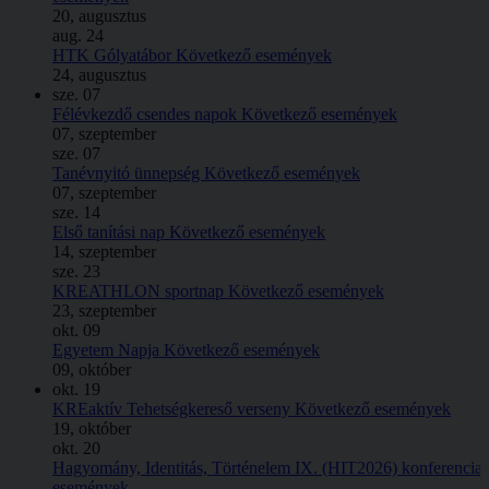
20, augusztus
aug.
24
HTK Gólyatábor
Következő események
24, augusztus
sze.
07
Félévkezdő csendes napok
Következő események
07, szeptember
sze.
07
Tanévnyitó ünnepség
Következő események
07, szeptember
sze.
14
Első tanítási nap
Következő események
14, szeptember
sze.
23
KREATHLON sportnap
Következő események
23, szeptember
okt.
09
Egyetem Napja
Következő események
09, október
okt.
19
KREaktív Tehetségkereső verseny
Következő események
19, október
okt.
20
Hagyomány, Identitás, Történelem IX. (HIT2026) konferencia
események