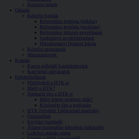
Hasznos linkek
Oktatás
Képzési formák
Református teológia (lelkész)
Református teológia (teológus)
Református hittanár-nevelőtanár
Szakirányú továbbképzések
Hittudományi Doktori Iskola
Képzési programok
Mintatantervek
Kutatás
Karon működő kutatóintézetek
Kari belső pályázatok
Felvételizőknek
Pótfelvételi a HTK-n
Miért a HTK?
Hallgatói élet a HTK-n
Miért lettem teológus diák?
Közösségi élet a teológián
HTK Felvételi Tájékoztató kiadvány
Ösztöndíjak
Egyházi ösztöndíj
Állami ösztöndíjas képzések tudnivalói
Lelkészi ajánlás minta
Videók a HTK képzéseiről