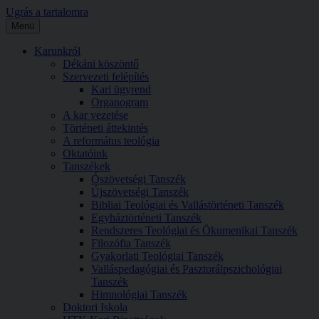
Ugrás a tartalomra
Menü
Karunkról
Dékáni köszöntő
Szervezeti felépítés
Kari ügyrend
Organogram
A kar vezetése
Történeti áttekintés
A református teológia
Oktatóink
Tanszékek
Ószövetségi Tanszék
Újszövetségi Tanszék
Bibliai Teológiai és Vallástörténeti Tanszék
Egyháztörténeti Tanszék
Rendszeres Teológiai és Ökumenikai Tanszék
Filozófia Tanszék
Gyakorlati Teológiai Tanszék
Valláspedagógiai és Pasztorálpszichológiai
Tanszék
Himnológiai Tanszék
Doktori Iskola