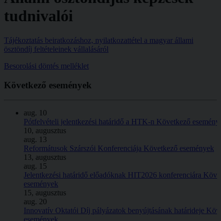
tudnivalói
Tájékoztatás beiratkozáshoz, nyilatkozattétel a magyar állami
ösztöndíj feltételeinek vállalásáról
Besorolási döntés melléklet
Következő
események
aug.
10
Pótfelvételi jelentkezési határidő a HTK-n
Következő esemény
10, augusztus
aug.
13
Reformátusok Szárszói Konferenciája
Következő események
13, augusztus
aug.
15
Jelentkezési határidő előadóknak HIT2026 konferenciára
Köve
események
15, augusztus
aug.
20
Innovatív Oktatói Díj pályázatok benyújtásának határideje
Köv
események