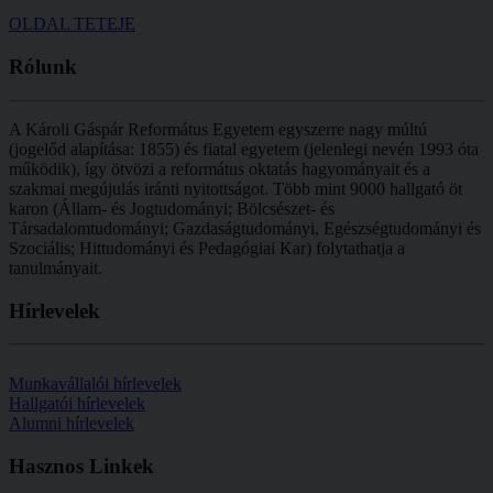
OLDAL TETEJE
Rólunk
A Károli Gáspár Református Egyetem egyszerre nagy múltú
(jogelőd alapítása: 1855) és fiatal egyetem (jelenlegi nevén 1993 óta
működik), így ötvözi a református oktatás hagyományait és a
szakmai megújulás iránti nyitottságot.
Több mint
9000 hallgató öt
karon (
Állam- és Jogtudományi; Bölcsészet- és
Társadalomtudományi; Gazdaságtudományi, Egészségtudományi és
Szociális; Hittudományi és Pedagógiai Kar
) folytathatja a
tanulmányait.
Hírlevelek
Munkavállalói hírlevelek
Hallgatói hírlevelek
Alumni hírlevelek
Hasznos
Linkek