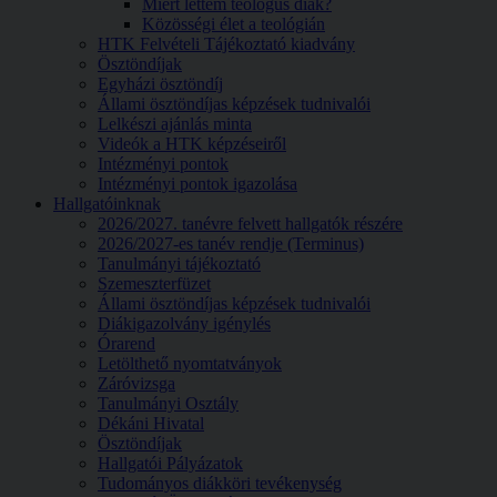
Miért lettem teológus diák?
Közösségi élet a teológián
HTK Felvételi Tájékoztató kiadvány
Ösztöndíjak
Egyházi ösztöndíj
Állami ösztöndíjas képzések tudnivalói
Lelkészi ajánlás minta
Videók a HTK képzéseiről
Intézményi pontok
Intézményi pontok igazolása
Hallgatóinknak
2026/2027. tanévre felvett hallgatók részére
2026/2027-es tanév rendje (Terminus)
Tanulmányi tájékoztató
Szemeszterfüzet
Állami ösztöndíjas képzések tudnivalói
Diákigazolvány igénylés
Órarend
Letölthető nyomtatványok
Záróvizsga
Tanulmányi Osztály
Dékáni Hivatal
Ösztöndíjak
Hallgatói Pályázatok
Tudományos diákköri tevékenység