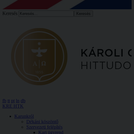
Keresés
fb
tt
pt
ln
db
KRE HTK
Karunkról
Dékáni köszöntő
Szervezeti felépítés
Kari ügyrend