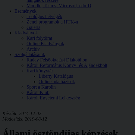
hallgatók részére
Moodle, Teams, Microsoft, eduID
Események
Teológus hétvégék
Zenei programok a HTK-n
Galéria
Kiadványok
Kari folyóirat
Online Kiadványok
Archív
Szolgáltatásaink
Ráday Felsőoktatási Diákotthon
Károli Református Könyv- és Ajándékbolt
Kari könyvtár
Liberty Katalógus
Online adatbázisok
Sport a Károlin
Károli Klub
Károli Egyetemi Lelkészség
Készült: 2014-12-02
Módosítás: 2019-08-12
Állami ösztöndíjas képzések