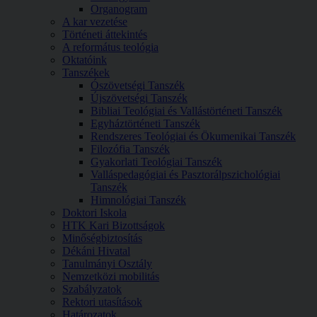
Organogram
A kar vezetése
Történeti áttekintés
A református teológia
Oktatóink
Tanszékek
Ószövetségi Tanszék
Újszövetségi Tanszék
Bibliai Teológiai és Vallástörténeti Tanszék
Egyháztörténeti Tanszék
Rendszeres Teológiai és Ökumenikai Tanszék
Filozófia Tanszék
Gyakorlati Teológiai Tanszék
Valláspedagógiai és Pasztorálpszichológiai
Tanszék
Himnológiai Tanszék
Doktori Iskola
HTK Kari Bizottságok
Minőségbiztosítás
Dékáni Hivatal
Tanulmányi Osztály
Nemzetközi mobilitás
Szabályzatok
Rektori utasítások
Határozatok