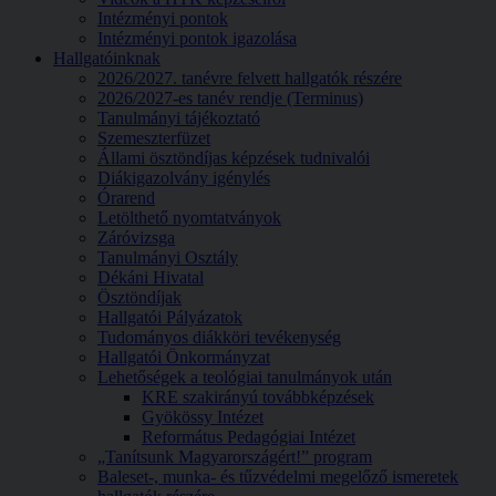
Intézményi pontok
Intézményi pontok igazolása
Hallgatóinknak
2026/2027. tanévre felvett hallgatók részére
2026/2027-es tanév rendje (Terminus)
Tanulmányi tájékoztató
Szemeszterfüzet
Állami ösztöndíjas képzések tudnivalói
Diákigazolvány igénylés
Órarend
Letölthető nyomtatványok
Záróvizsga
Tanulmányi Osztály
Dékáni Hivatal
Ösztöndíjak
Hallgatói Pályázatok
Tudományos diákköri tevékenység
Hallgatói Önkormányzat
Lehetőségek a teológiai tanulmányok után
KRE szakirányú továbbképzések
Gyökössy Intézet
Református Pedagógiai Intézet
„Tanítsunk Magyarországért!” program
Baleset-, munka- és tűzvédelmi megelőző ismeretek