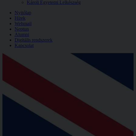
Károli Egyetemi Lelkészség
Nyitólap
Hírek
Webmail
Neptun
Alumni
Digitális rendszerek
Kapcsolat