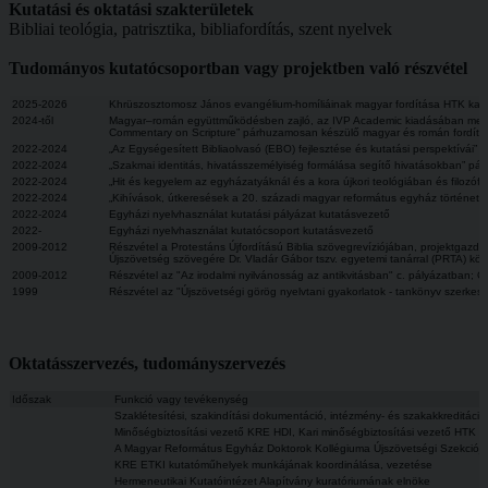
Kutatási és oktatási szakterületek
Bibliai teológia, patrisztika, bibliafordítás, szent nyelvek
Tudományos kutatócsoportban vagy projektben való részvétel
2025-2026
Khrüszosztomosz János evangélium-homíliáinak magyar fordítása HTK kari
2024-től
Magyar–román együttműködésben zajló, az IVP Academic kiadásában megjele
Commentary on Scripture” párhuzamosan készülő magyar és román fordítási
2022-2024
„Az Egységesített Bibliaolvasó (EBO) fejlesztése és kutatási perspektívái” 
2022-2024
„Szakmai identitás, hivatásszemélyiség formálása segítő hivatásokban” pál
2022-2024
„Hit és kegyelem az egyházatyáknál és a kora újkori teológiában és filozóf
2022-2024
„Kihívások, útkeresések a 20. századi magyar református egyház történeté
2022-2024
Egyházi nyelvhasználat kutatási pályázat kutatásvezető
2022-
Egyházi nyelvhasználat kutatócsoport kutatásvezető
2009-2012
Részvétel a Protestáns Újfordítású Biblia szövegrevíziójában, projektgazda:
Újszövetség szövegére Dr. Vladár Gábor tszv. egyetemi tanárral (PRTA) k
2009-2012
Részvétel az "Az irodalmi nyilvánosság az antikvitásban" c. pályázatban; 
1999
Részvétel az "Újszövetségi görög nyelvtani gyakorlatok - tankönyv szerke
Oktatásszervezés, tudományszervezés
Időszak
Funkció vagy tevékenység
Szaklétesítési, szakindítási dokumentáció, intézmény- és szakakkreditá
Minőségbiztosítási vezető KRE HDI, Kari minőségbiztosítási vezető HTK
A Magyar Református Egyház Doktorok Kollégiuma Újszövetségi Szekcióján
KRE ETKI kutatóműhelyek munkájának koordinálása, vezetése
Hermeneutikai Kutatóintézet Alapítvány kuratóriumának elnöke