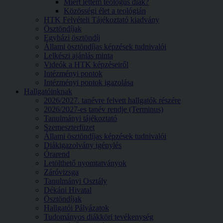
Miért lettem teológus diák?
Közösségi élet a teológián
HTK Felvételi Tájékoztató kiadvány
Ösztöndíjak
Egyházi ösztöndíj
Állami ösztöndíjas képzések tudnivalói
Lelkészi ajánlás minta
Videók a HTK képzéseiről
Intézményi pontok
Intézményi pontok igazolása
Hallgatóinknak
2026/2027. tanévre felvett hallgatók részére
2026/2027-es tanév rendje (Terminus)
Tanulmányi tájékoztató
Szemeszterfüzet
Állami ösztöndíjas képzések tudnivalói
Diákigazolvány igénylés
Órarend
Letölthető nyomtatványok
Záróvizsga
Tanulmányi Osztály
Dékáni Hivatal
Ösztöndíjak
Hallgatói Pályázatok
Tudományos diákköri tevékenység