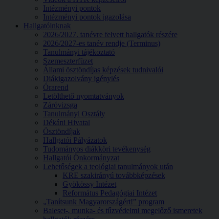
Intézményi pontok
Intézményi pontok igazolása
Hallgatóinknak
2026/2027. tanévre felvett hallgatók részére
2026/2027-es tanév rendje (Terminus)
Tanulmányi tájékoztató
Szemeszterfüzet
Állami ösztöndíjas képzések tudnivalói
Diákigazolvány igénylés
Órarend
Letölthető nyomtatványok
Záróvizsga
Tanulmányi Osztály
Dékáni Hivatal
Ösztöndíjak
Hallgatói Pályázatok
Tudományos diákköri tevékenység
Hallgatói Önkormányzat
Lehetőségek a teológiai tanulmányok után
KRE szakirányú továbbképzések
Gyökössy Intézet
Református Pedagógiai Intézet
„Tanítsunk Magyarországért!” program
Baleset-, munka- és tűzvédelmi megelőző ismeretek