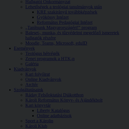
Hallgatói Önkormányzat
Lehetőségek a teológiai tanulmányok után
KRE szakirányú továbbképzések
Gyökössy Intézet
Református Pedagógiai Intézet
„Tanítsunk Magyarországért!” program
Baleset-, munka- és tűzvédelmi megelőző ismeretek
hallgatók részére
Moodle, Teams, Microsoft, eduID
Események
Teológus hétvégék
Zenei programok a HTK-n
Galéria
Kiadványok
Kari folyóirat
Online Kiadványok
Archív
Szolgáltatásaink
Ráday Felsőoktatási Diákotthon
Károli Református Könyv- és Ajándékbolt
Kari könyvtár
Liberty Katalógus
Online adatbázisok
Sport a Károlin
Károli Klub