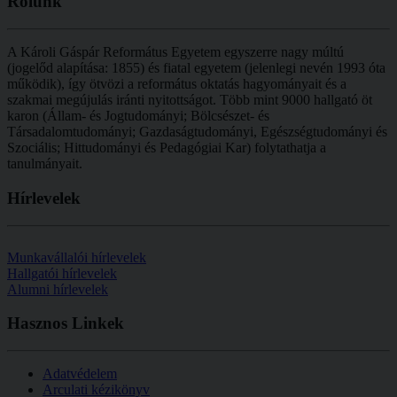
Rólunk
A Károli Gáspár Református Egyetem egyszerre nagy múltú
(jogelőd alapítása: 1855) és fiatal egyetem (jelenlegi nevén 1993 óta
működik), így ötvözi a református oktatás hagyományait és a
szakmai megújulás iránti nyitottságot.
Több mint
9000 hallgató öt
karon (
Állam- és Jogtudományi; Bölcsészet- és
Társadalomtudományi; Gazdaságtudományi, Egészségtudományi és
Szociális; Hittudományi és Pedagógiai Kar
) folytathatja a
tanulmányait.
Hírlevelek
Munkavállalói hírlevelek
Hallgatói hírlevelek
Alumni hírlevelek
Hasznos
Linkek
Adatvédelem
Arculati kézikönyv