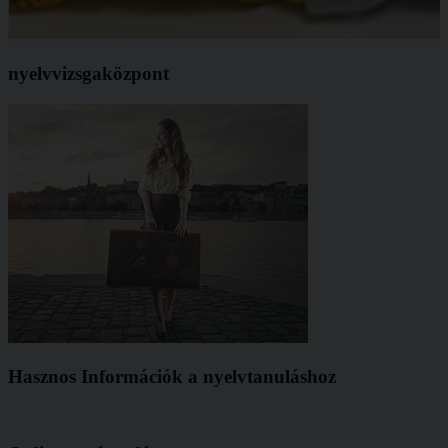
nyelvvizsgaközpont
Hasznos Információk a nyelvtanuláshoz