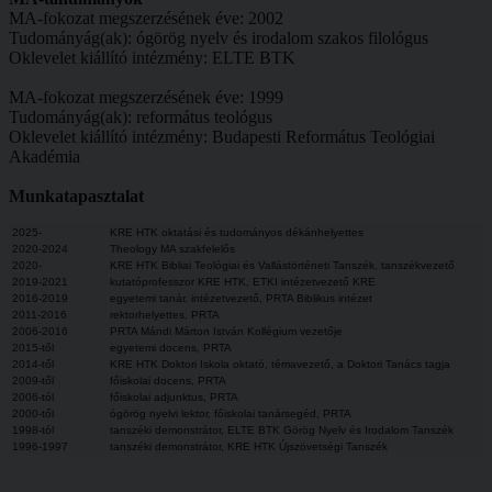
MA-fokozat megszerzésének éve: 2002
Tudományág(ak): ógörög nyelv és irodalom szakos filológus
Oklevelet kiállító intézmény: ELTE BTK
MA-fokozat megszerzésének éve: 1999
Tudományág(ak): református teológus
Oklevelet kiállító intézmény: Budapesti Református Teológiai
Akadémia
Munkatapasztalat
2025-
KRE HTK oktatási és tudományos dékánhelyettes
2020-2024
Theology MA szakfelelős
2020-
KRE HTK Bibliai Teológiai és Vallástörténeti Tanszék, tanszékvezető
2019-2021
kutatóprofesszor KRE HTK, ETKI intézetvezető KRE
2016-2019
egyetemi tanár, intézetvezető, PRTA Biblikus intézet
2011-2016
rektorhelyettes, PRTA
2006-2016
PRTA Mándi Márton István Kollégium vezetője
2015-től
egyetemi docens, PRTA
2014-től
KRE HTK Doktori Iskola oktató, témavezető, a Doktori Tanács tagja
2009-től
főiskolai docens, PRTA
2006-tól
főiskolai adjunktus, PRTA
2000-től
ógörög nyelvi lektor, főiskolai tanársegéd, PRTA
1998-tól
tanszéki demonstrátor, ELTE BTK Görög Nyelv és Irodalom Tanszék
1996-1997
tanszéki demonstrátor, KRE HTK Újszövetségi Tanszék