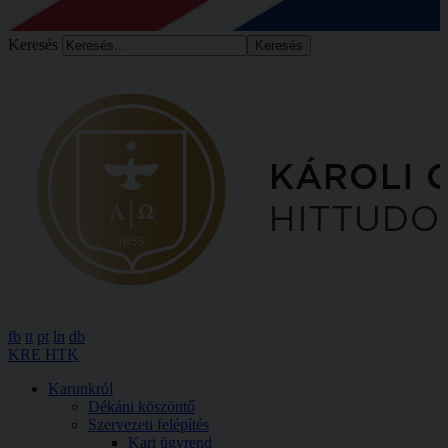
Keresés
fb
tt
pt
ln
db
KRE HTK
Karunkról
Dékáni köszöntő
Szervezeti felépítés
Kari ügyrend