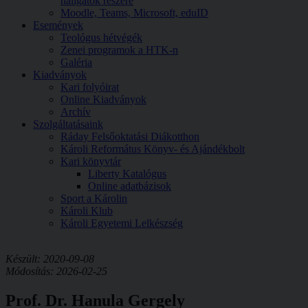
hallgatók részére
Moodle, Teams, Microsoft, eduID
Események
Teológus hétvégék
Zenei programok a HTK-n
Galéria
Kiadványok
Kari folyóirat
Online Kiadványok
Archív
Szolgáltatásaink
Ráday Felsőoktatási Diákotthon
Károli Református Könyv- és Ajándékbolt
Kari könyvtár
Liberty Katalógus
Online adatbázisok
Sport a Károlin
Károli Klub
Károli Egyetemi Lelkészség
Készült: 2020-09-08
Módosítás: 2026-02-25
Prof. Dr. Hanula Gergely