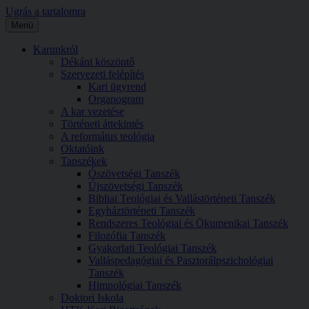
Ugrás a tartalomra
Menü
Karunkról
Dékáni köszöntő
Szervezeti felépítés
Kari ügyrend
Organogram
A kar vezetése
Történeti áttekintés
A református teológia
Oktatóink
Tanszékek
Ószövetségi Tanszék
Újszövetségi Tanszék
Bibliai Teológiai és Vallástörténeti Tanszék
Egyháztörténeti Tanszék
Rendszeres Teológiai és Ökumenikai Tanszék
Filozófia Tanszék
Gyakorlati Teológiai Tanszék
Valláspedagógiai és Pasztorálpszichológiai
Tanszék
Himnológiai Tanszék
Doktori Iskola