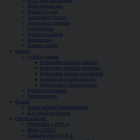
HTK Kari Bizottságok
Minőségbiztosítás
Dékáni Hivatal
Tanulmányi Osztály
Nemzetközi mobilitás
Szabályzatok
Rektori utasítások
Határozatok
Hasznos linkek
Oktatás
Képzési formák
Református teológia (lelkész)
Református teológia (teológus)
Református hittanár-nevelőtanár
Szakirányú továbbképzések
Hittudományi Doktori Iskola
Képzési programok
Mintatantervek
Kutatás
Karon működő kutatóintézetek
Kari belső pályázatok
Felvételizőknek
Pótfelvételi a HTK-n
Miért a HTK?
Hallgatói élet a HTK-n