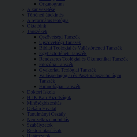
Organogram
A kar vezetése
Történeti áttekintés
A református teológia
Oktatóink
Tanszékek
Ószövetségi Tanszék
Újszövetségi Tanszék
Bibliai Teológiai és Vallástörténeti Tanszék
Egyháztörténeti Tanszék
Rendszeres Teológiai és Ökumenikai Tanszék
Filozófia Tanszék
Gyakorlati Teológiai Tanszék
Valláspedagógiai és Pasztorálpszichológiai
Tanszék
Himnológiai Tanszék
Doktori Iskola
HTK Kari Bizottságok
Minőségbiztosítás
Dékáni Hivatal
Tanulmányi Osztály
Nemzetközi mobilitás
Szabályzatok
Rektori utasítások
Határozatok