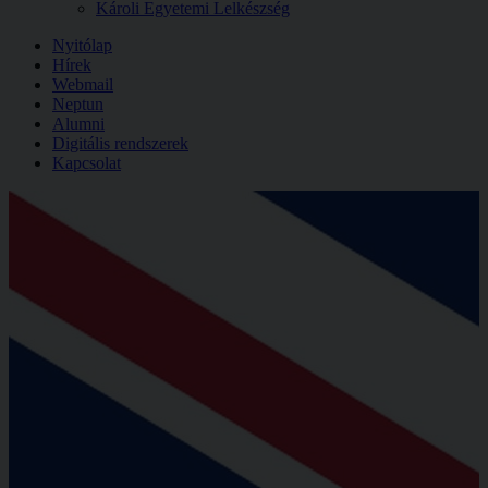
Károli Egyetemi Lelkészség
Nyitólap
Hírek
Webmail
Neptun
Alumni
Digitális rendszerek
Kapcsolat