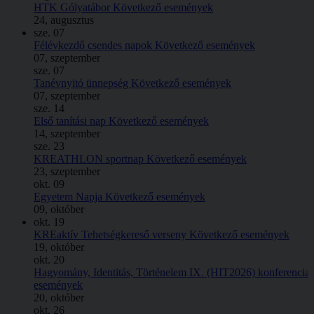
HTK Gólyatábor
Következő események
24, augusztus
sze.
07
Félévkezdő csendes napok
Következő események
07, szeptember
sze.
07
Tanévnyitó ünnepség
Következő események
07, szeptember
sze.
14
Első tanítási nap
Következő események
14, szeptember
sze.
23
KREATHLON sportnap
Következő események
23, szeptember
okt.
09
Egyetem Napja
Következő események
09, október
okt.
19
KREaktív Tehetségkereső verseny
Következő események
19, október
okt.
20
Hagyomány, Identitás, Történelem IX. (HIT2026) konferencia
események
20, október
okt.
26