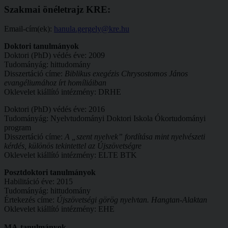
Szakmai önéletrajz KRE:
Email-cím(ek):
hanula.gergely@kre.hu
Doktori tanulmányok
Doktori (PhD) védés éve: 2009
Tudományág: hittudomány
Disszertáció címe:
Biblikus exegézis Chrysostomos János
evangéliumához írt homíliáiban
Oklevelet kiállító intézmény: DRHE
Doktori (PhD) védés éve: 2016
Tudományág: Nyelvtudományi Doktori Iskola Ókortudományi
program
Disszertáció címe:
A „szent nyelvek” fordítása mint nyelvészeti
kérdés, különös tekintettel az Újszövetségre
Oklevelet kiállító intézmény: ELTE BTK
Posztdoktori tanulmányok
Habilitáció éve: 2015
Tudományág: hittudomány
Értekezés címe:
Újszövetségi görög nyelvtan. Hangtan-Alaktan
Oklevelet kiállító intézmény: EHE
MA-tanulmányok