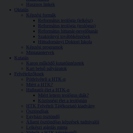
Hasznos linkek
Oktatás
Képzési formák
Református teológia (lelkész)
Református teológia (teológus)
Református hittanár-nevelőtanár
Szakirányú továbbképzések
Hittudományi Doktori Iskola
Képzési programok
Mintatantervek
Kutatás
Karon működő kutatóintézetek
Kari belső pályázatok
Felvételizőknek
Pótfelvételi a HTK-n
Miért a HTK?
Hallgatói élet a HTK-n
Miért lettem teológus diák?
Közösségi élet a teológián
HTK Felvételi Tájékoztató kiadvány
Ösztöndíjak
Egyházi ösztöndíj
Állami ösztöndíjas képzések tudnivalói
Lelkészi ajánlás minta
Videók a HTK képzéseiről