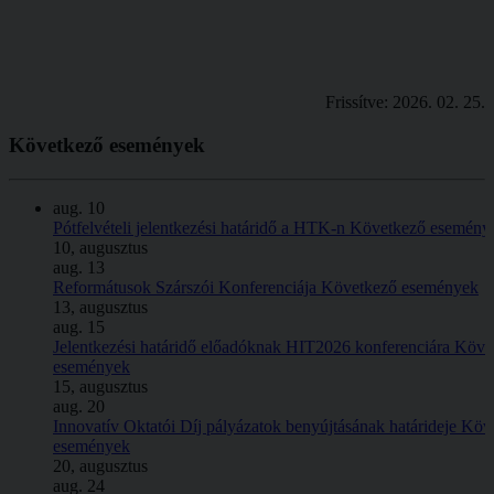
Frissítve: 2026. 02. 25.
Következő
események
aug.
10
Pótfelvételi jelentkezési határidő a HTK-n
Következő esemény
10, augusztus
aug.
13
Reformátusok Szárszói Konferenciája
Következő események
13, augusztus
aug.
15
Jelentkezési határidő előadóknak HIT2026 konferenciára
Köve
események
15, augusztus
aug.
20
Innovatív Oktatói Díj pályázatok benyújtásának határideje
Köv
események
20, augusztus
aug.
24