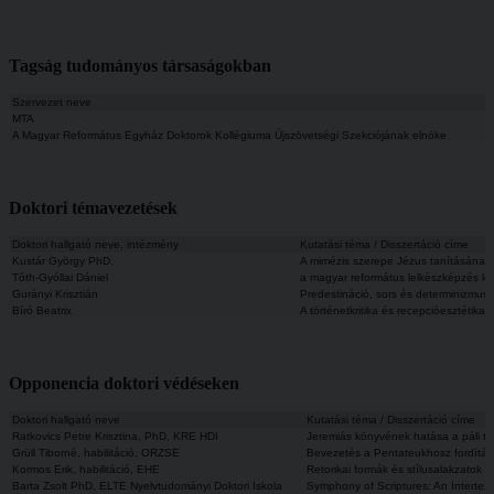
Tagság tudományos társaságokban
Szervezet neve
MTA
A Magyar Református Egyház Doktorok Kollégiuma Újszövetségi Szekciójának elnöke
Doktori témavezetések
Doktori hallgató neve, intézmény
Kutatási téma / Disszertáció címe
Kustár György PhD.
A mimézis szerepe Jézus tanításána
Tóth-Gyóllai Dániel
a magyar református lelkészképzés leh
Gurányi Krisztián
Predestináció, sors és determinizmus
Bíró Beatrix
A történetkritika és recepcióesztétik
Opponencia doktori védéseken
Doktori hallgató neve
Kutatási téma / Disszertáció címe
Ratkovics Petre Krisztina, PhD, KRE HDI
Jeremiás könyvének hatása a páli te
Grüll Tiborné, habilitáció, ORZSE
Bevezetés a Pentateukhosz fordításá
Kormos Erik, habilitáció, EHE
Retorikai formák és stílusalakzatok 
Barta Zsolt PhD, ELTE Nyelvtudományi Doktori Iskola
Symphony of Scriptures: An Intertex