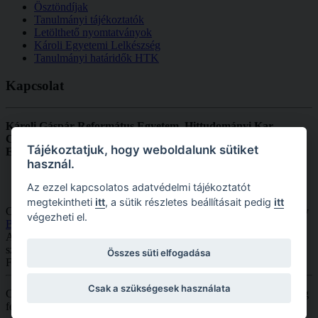
Ösztöndíjak
Tanulmányi tájékoztatók
Letölthető nyomtatványok
Károli Egyetemi Lelkészség
Tanulmányi határidők HTK
Kapcsolat
Károli Gáspár Református Egyetem, Hittudományi Kar
Cím:
1092 Budapest, Ráday u. 28.
Tájékoztatjuk, hogy weboldalunk sütiket
Email:
dekanihivatal.htk@kre.hu
használ.
Az ezzel kapcsolatos adatvédelmi tájékoztatót
megtekintheti
itt
, a sütik részletes beállításait pedig
itt
Copyright © 2026 KRE HTK. Minden jog fenntartva. Designed by
végezheti el.
Bowthemes.com
.
A
Joomla!
a
GNU Általános Nyilvános Licenc
alatt kiadott szabad
szoftver
Összes süti elfogadása
Fordította a
Joomla! Magyarország
.
Csak a szükségesek használata
Copyright © 2026 Károli Gáspár Református Egyetem. Minden jog
fenntartva.