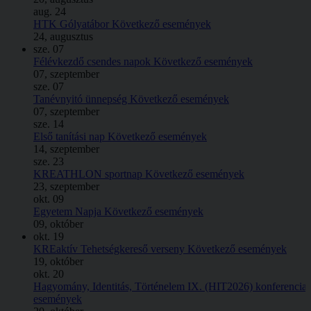
aug.
24
HTK Gólyatábor
Következő események
24, augusztus
sze.
07
Félévkezdő csendes napok
Következő események
07, szeptember
sze.
07
Tanévnyitó ünnepség
Következő események
07, szeptember
sze.
14
Első tanítási nap
Következő események
14, szeptember
sze.
23
KREATHLON sportnap
Következő események
23, szeptember
okt.
09
Egyetem Napja
Következő események
09, október
okt.
19
KREaktív Tehetségkereső verseny
Következő események
19, október
okt.
20
Hagyomány, Identitás, Történelem IX. (HIT2026) konferencia
események