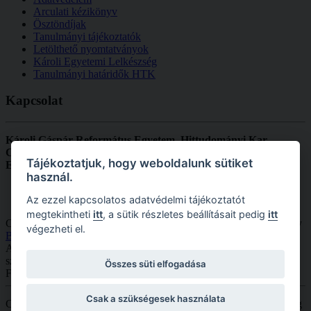
Arculati kézikönyv
Ösztöndíjak
Tanulmányi tájékoztatók
Letölthető nyomtatványok
Károli Egyetemi Lelkészség
Tanulmányi határidők HTK
Kapcsolat
Károli Gáspár Református Egyetem, Hittudományi Kar
Cím:
1092 Budapest, Ráday u. 28.
Tájékoztatjuk, hogy weboldalunk sütiket
Email:
dekanihivatal.htk@kre.hu
használ.
Az ezzel kapcsolatos adatvédelmi tájékoztatót
megtekintheti
itt
, a sütik részletes beállításait pedig
itt
Copyright © 2026 KRE HTK. Minden jog fenntartva. Designed by
végezheti el.
Bowthemes.com
.
A
Joomla!
a
GNU Általános Nyilvános Licenc
alatt kiadott szabad
szoftver
Összes süti elfogadása
Fordította a
Joomla! Magyarország
.
Csak a szükségesek használata
Copyright © 2026 Károli Gáspár Református Egyetem. Minden jog