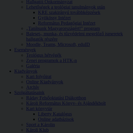
Hallgatói Önkormányzat
Lehetőségek a teológiai tanulmányok után
KRE szakirányú továbbképzések
Gyökössy Intézet
Református Pedagógiai Intézet
„Tanítsunk Magyarországért!” program
Baleset-, munka- és tűzvédelmi megelőző ismeretek
hallgatók részére
Moodle, Teams, Microsoft, eduID
Események
Teológus hétvégék
Zenei programok a HTK-n
Galéria
Kiadványok
Kari folyóirat
Online Kiadványok
Archív
Szolgáltatásaink
Ráday Felsőoktatási Diákotthon
Károli Református Könyv- és Ajándékbolt
Kari könyvtár
Liberty Katalógus
Online adatbázisok
Sport a Károlin
Károli Klub