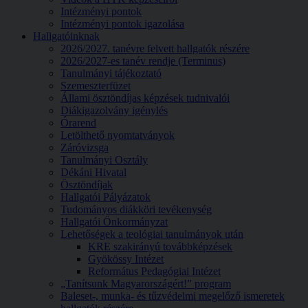
Intézményi pontok
Intézményi pontok igazolása
Hallgatóinknak
2026/2027. tanévre felvett hallgatók részére
2026/2027-es tanév rendje (Terminus)
Tanulmányi tájékoztató
Szemeszterfüzet
Állami ösztöndíjas képzések tudnivalói
Diákigazolvány igénylés
Órarend
Letölthető nyomtatványok
Záróvizsga
Tanulmányi Osztály
Dékáni Hivatal
Ösztöndíjak
Hallgatói Pályázatok
Tudományos diákköri tevékenység
Hallgatói Önkormányzat
Lehetőségek a teológiai tanulmányok után
KRE szakirányú továbbképzések
Gyökössy Intézet
Református Pedagógiai Intézet
„Tanítsunk Magyarországért!” program
Baleset-, munka- és tűzvédelmi megelőző ismeretek