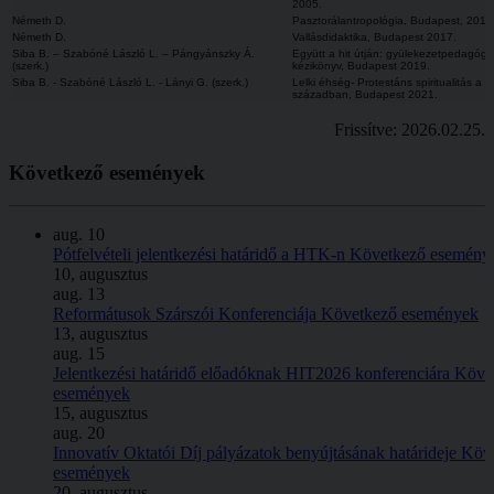
2005.
Németh D.
Pasztorálantropológia, Budapest, 2012
Németh D.
Vallásdidaktika, Budapest 2017.
Siba B. – Szabóné László L. – Pángyánszky Á.
Együtt a hit útján: gyülekezetpedagógia
(szerk.)
kézikönyv, Budapest 2019.
Siba B. - Szabóné László L. - Lányi G. (szerk.)
Lelki éhség- Protestáns spiritualitás a 2
században, Budapest 2021.
Frissítve: 2026.02.25.
Következő
események
aug.
10
Pótfelvételi jelentkezési határidő a HTK-n
Következő esemény
10, augusztus
aug.
13
Reformátusok Szárszói Konferenciája
Következő események
13, augusztus
aug.
15
Jelentkezési határidő előadóknak HIT2026 konferenciára
Köve
események
15, augusztus
aug.
20
Innovatív Oktatói Díj pályázatok benyújtásának határideje
Köv
események
20, augusztus