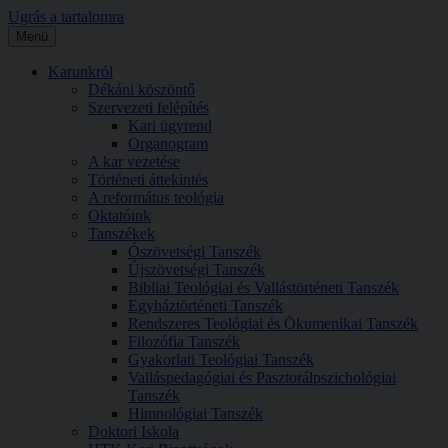
Ugrás a tartalomra
Menü
Karunkról
Dékáni köszöntő
Szervezeti felépítés
Kari ügyrend
Organogram
A kar vezetése
Történeti áttekintés
A református teológia
Oktatóink
Tanszékek
Ószövetségi Tanszék
Újszövetségi Tanszék
Bibliai Teológiai és Vallástörténeti Tanszék
Egyháztörténeti Tanszék
Rendszeres Teológiai és Ökumenikai Tanszék
Filozófia Tanszék
Gyakorlati Teológiai Tanszék
Valláspedagógiai és Pasztorálpszichológiai
Tanszék
Himnológiai Tanszék
Doktori Iskola