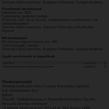
Oklevelet kiállító intézmény: Budapesti Református Teológiai Akadémia
Posztdoktori tanulmányok
Habilitáció éve: 2001
Tudományág: gyakorlati teológia
Értekezés címe: Hit és nevelés. Valláslélektani szemléletmód a mai
valláspedgógiában
Oklevelet kiállító intézmény: Debreceni Református Hittudományi
Egyetem
MA-tanulmányok
MA-fokozat megszerzésének éve: 1981
Tudományág(ak): teológia
Oklevelet kiállító intézmény: Budapesti Református Teológiai Akadémia
Egyéb tanulmányok és képesítések
Intézmény
Képesítés
Év
Debreceni Református Hittudományi Egyetem
habilitáció
200
Munkatapasztalat
Jelenlegi munkaadó: Károli Gáspár Református Egyetem
Kar: Hittudományi Kar
Intézet:
Tanszék: Valláspedagógiai és Pasztorálpszichológiai Tanszék
Beosztás: emeritus professzor
-A tanszék munkatársa lett 2015-től dr. Siba Balázs, előbb