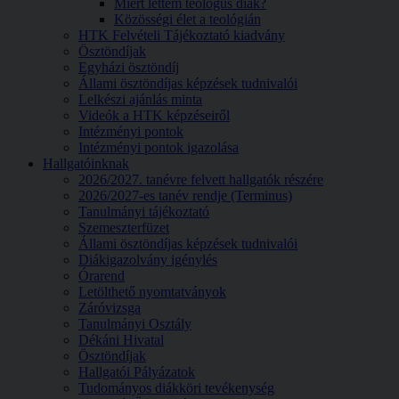
Miért lettem teológus diák?
Közösségi élet a teológián
HTK Felvételi Tájékoztató kiadvány
Ösztöndíjak
Egyházi ösztöndíj
Állami ösztöndíjas képzések tudnivalói
Lelkészi ajánlás minta
Videók a HTK képzéseiről
Intézményi pontok
Intézményi pontok igazolása
Hallgatóinknak
2026/2027. tanévre felvett hallgatók részére
2026/2027-es tanév rendje (Terminus)
Tanulmányi tájékoztató
Szemeszterfüzet
Állami ösztöndíjas képzések tudnivalói
Diákigazolvány igénylés
Órarend
Letölthető nyomtatványok
Záróvizsga
Tanulmányi Osztály
Dékáni Hivatal
Ösztöndíjak
Hallgatói Pályázatok
Tudományos diákköri tevékenység