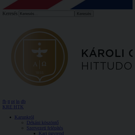
Keresés
fb
tt
pt
ln
db
KRE HTK
Karunkról
Dékáni köszöntő
Szervezeti felépítés
Kari ügyrend