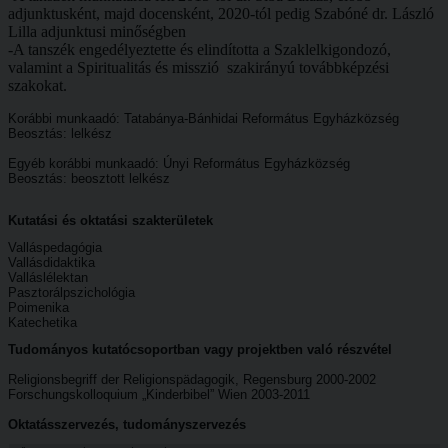
adjunktusként, majd docensként, 2020-tól pedig Szabóné dr. László
Lilla adjunktusi minőségben
-A tanszék engedélyeztette és elindította a Szaklelkigondozó,
valamint a Spiritualitás és misszió szakirányú továbbképzési
szakokat.
Korábbi munkaadó: Tatabánya-Bánhidai Református Egyházközség
Beosztás: lelkész
Egyéb korábbi munkaadó: Únyi Református Egyházközség
Beosztás: beosztott lelkész
Kutatási és oktatási szakterületek
Valláspedagógia
Vallásdidaktika
Valláslélektan
Pasztorálpszichológia
Poimenika
Katechetika
Tudományos kutatócsoportban vagy projektben való részvétel
Religionsbegriff der Religionspädagogik, Regensburg 2000-2002
Forschungskolloquium „Kinderbibel” Wien 2003-2011
Oktatásszervezés, tudományszervezés