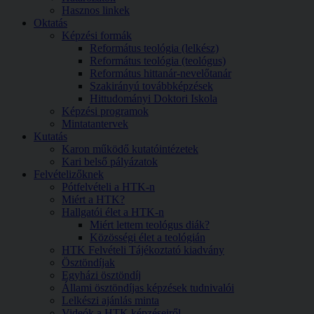
Hasznos linkek
Oktatás
Képzési formák
Református teológia (lelkész)
Református teológia (teológus)
Református hittanár-nevelőtanár
Szakirányú továbbképzések
Hittudományi Doktori Iskola
Képzési programok
Mintatantervek
Kutatás
Karon működő kutatóintézetek
Kari belső pályázatok
Felvételizőknek
Pótfelvételi a HTK-n
Miért a HTK?
Hallgatói élet a HTK-n
Miért lettem teológus diák?
Közösségi élet a teológián
HTK Felvételi Tájékoztató kiadvány
Ösztöndíjak
Egyházi ösztöndíj
Állami ösztöndíjas képzések tudnivalói
Lelkészi ajánlás minta
Videók a HTK képzéseiről