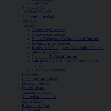
Organogram
A kar vezetése
Történeti áttekintés
A református teológia
Oktatóink
Tanszékek
Ószövetségi Tanszék
Újszövetségi Tanszék
Bibliai Teológiai és Vallástörténeti Tanszék
Egyháztörténeti Tanszék
Rendszeres Teológiai és Ökumenikai Tanszék
Filozófia Tanszék
Gyakorlati Teológiai Tanszék
Valláspedagógiai és Pasztorálpszichológiai
Tanszék
Himnológiai Tanszék
Doktori Iskola
HTK Kari Bizottságok
Minőségbiztosítás
Dékáni Hivatal
Tanulmányi Osztály
Nemzetközi mobilitás
Szabályzatok
Rektori utasítások
Határozatok