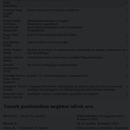
neve,
é
intézmény
Fodorné Nagy,
A katechézis kommunikációs problémái
1
Sarolta,
KRE
Kaszó Gyula,
Gefängnisseelsorge in Ungarn.
2
Kirchliche
Historische, systemisch-
Hochschule
pastoralpsychologische und theologische
Wuppertal
Perspektiven
Kopp Erika,
A református középiskolák identitása
2
ELTE
Kiss Médea,
Istendicsőítés és istentisztelet
2
DRHE
Kádár Ferenc,
Egyház itt és most. Az ekkleziasztika művelésének alapjai, eredményei és
2
DRHE
mai lehetőségei
Hodosi Sándor,
A felnőttkatechézis református modelljei Magyarországon
2
DRHE
Simonfi
Az intuíció pedagógiai megközelítése
2
Zsuzsanna,
ELTE
Pálvölgyi Ferenc,
A vallás- és erkölcspedagógia új perspektívái
2
Selye János
Egyetem
Baloghné Vincze
A megajándékozottak boldogsága az Újszövetség khar-rövű szavainak
2
Katalin
teológiai összefüggése és valláspedagógiai jelentősége tükrében
Szászné Lázár
Spirituális fordulat a protestáns gyakorlati teológiában
2
Eszter Csenge
Tanszék gondozásában megjelent művek sora
Németh D. – Kaszó Gy. (szerk.)
Vallásdidaktikai szöveggyűjtemény,
Budapest 2001.
Németh D.
Hit és nevelés, Budapest 2002.
Adam, G. – Schweitzer, F. (szerk.)
Etikai nevelés az iskolában, Budapest