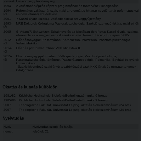
Időszak
Funkció vagy tevékenység
1994
A vallástanárképzés képzési programjának és tantervének kidolgozása
1994-
Református vallástanár szak, majd a református hittanár-nevelő tanár (református vallá
től
és nevelőtanár) szakfelelőse
2001
-/ Kaszó Gyula (szerk.), Vallásdidaktikai szöveggyűjtemény
1993-
MRE Doktorok Kollégiuma Pastorálpszichológiai Szekció szervező titkára, majd elnöke
tól
2005
G. Adam/F. Schweitzer: Etikai nevelés az iskolában (fordította: Kaszó Gyula, szakmail
ellenőrizte és a magyar kiadást szerkesztette: Németh Dávid), Budapest 2005.
2012-
Előadásanyagok PP formában: Katechetika, Poimenika, Pasztorálpszichológia,
től
Vallásdidaktika I.
2014-
Előadás pdf formátumban: Vallásdidaktika II.
től
2015-
Előadásanyag pp-formában: Valláspedagógia, Pasztorálpszichológia,
től
Pasztorálszichológia története, Pasztorálantropológia, Poimenika, Egyházi és gyüleke
kommunikáció
- Szaklelkigondozó szakirányú továbbképzési szak KKK-jának és mintatantervének
kidolgozása
Oktatás és kutatás külföldön
1981/82
Krichliche Hochschule Bielefeld/Bethel kutatómunka 9 hónap
1985/86
Kirchliche Hochschule Bielefeld/Bethel kutatómunka 9 hónap
2007
Theologische Fakultät, Universität Leipzig, oktatás blokkszeminárium (24 óra)
2007
Theologische Fakultät, Universität Leipzig, oktatás blokkszeminárium (24 óra)
Nyelvtudás
Nyelv
Nyelvtudás szintje és fajtája
német
felsőfok C1