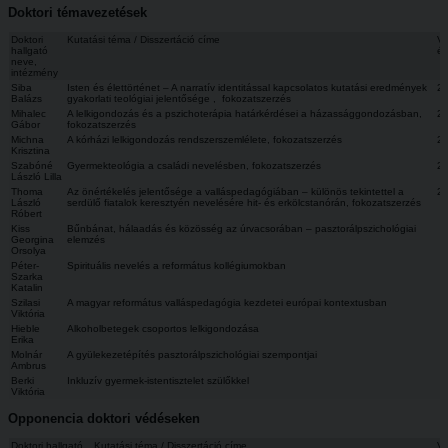
Doktori témavezetések
Doktori
Kutatási téma / Disszertáció címe
V
hallgató
é
neve,
intézmény
Siba
Isten és élettörténet – A narratív identitással kapcsolatos kutatási eredmények
2
Balázs
gyakorlati teológiai jelentősége , fokozatszerzés
Mihalec
A lelkigondozás és a pszichoterápia határkérdései a házassággondozásban,
2
Gábor
fokozatszerzés
Michna
A kórházi lelkigondozás rendszerszemlélete, fokozatszerzés
2
Krisztina
Szabóné
Gyermekteológia a családi nevelésben, fokozatszerzés
2
László Lilla
Thoma
Az önértékelés jelentősége a valláspedagógiában – különös tekintettel a
2
László
serdülő fiatalok keresztyén nevelésére hit- és erkölcstanórán, fokozatszerzés
Róbert
Kiss
Bűnbánat, hálaadás és közösség az úrvacsorában – pasztorálpszichológiai
Georgina
elemzés
Orsolya
Péter-
Spirituális nevelés a református kollégiumokban
Szarka
Katalin
Szilasi
A magyar református valláspedagógia kezdetei európai kontextusban
Viktória
Hieble
Alkoholbetegek csoportos lelkigondozása
Erika
Molnár
A gyülekezetépítés pasztorálpszichológiai szempontjai
Ambrus
Berki
Inkluzív gyermek-istentisztelet szülőkkel
Viktória
Opponencia doktori védéseken
Doktori hallgató
Kutatási téma / Disszertáció címe
V