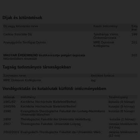
Díjak és kitüntetések
Díj vagy kitüntetés neve
Kiadó intézmény
Elnye
éve
Caritas Szociális Díj
Tatabánya Város
1995
Önkormányzata
Aranygyűrűs Teológiai Doktor
MRE Doktorok
2014
Kollégiuma
MAGYAR ÉRDEMREND tisztikeresztje polgári tagozata
2021
kitüntetésben részesült
Tagság tudományos társaságokban
Szervezet neve
Betöltött funkció
MRE Doktorok Kollégiuma
tag
Vendégoktatás és kutatóutak külföldi intézményekben
Időszak
Intézmény
Tevékenység
1981/82
Kirchliche Hochschule Bielefeld/Bethel
kutatás (9 hónap)
1985/86
Kirchliche Hochschule Bielefeld/Bethel
kutatás (9 hónap)
1998
Evangelisch-Theologische Fakultät der Ludwig-Maximilians
kutatás (6 hónap)
Universität München
1999
Theologische Fakultät der Universität Heidelberg
kutatás (1 hónap)
2007
Theologische Fakultät, Universität Leipzig
oktatás blokkszeminá
(24 óra)
2000/2001
Evangelisch-Theologische Fakultät der Universität Wien
oktatás blokkszeminá
(12 óra)