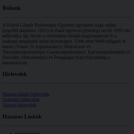
Rólunk
A Károli Gáspár Református Egyetem egyszerre nagy múltú
(jogelőd alapítása: 1855) és fiatal egyetem (jelenlegi nevén 1993 óta
működik), így ötvözi a református oktatás hagyományait és a
szakmai megújulás iránti nyitottságot.
Több mint
9000 hallgató öt
karon (
Állam- és Jogtudományi; Bölcsészet- és
Társadalomtudományi; Gazdaságtudományi, Egészségtudományi és
Szociális; Hittudományi és Pedagógiai Kar
) folytathatja a
tanulmányait.
Hírlevelek
Munkavállalói hírlevelek
Hallgatói hírlevelek
Alumni hírlevelek
Hasznos
Linkek
Adatvédelem