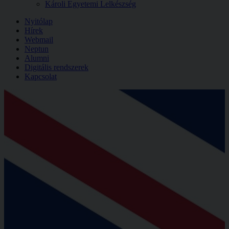
Károli Egyetemi Lelkészség
Nyitólap
Hírek
Webmail
Neptun
Alumni
Digitális rendszerek
Kapcsolat