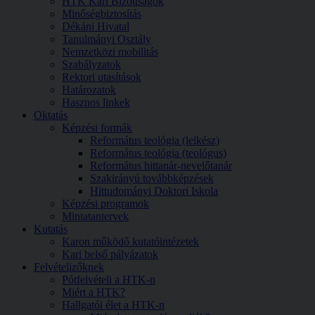
HTK Kari Bizottságok
Minőségbiztosítás
Dékáni Hivatal
Tanulmányi Osztály
Nemzetközi mobilitás
Szabályzatok
Rektori utasítások
Határozatok
Hasznos linkek
Oktatás
Képzési formák
Református teológia (lelkész)
Református teológia (teológus)
Református hittanár-nevelőtanár
Szakirányú továbbképzések
Hittudományi Doktori Iskola
Képzési programok
Mintatantervek
Kutatás
Karon működő kutatóintézetek
Kari belső pályázatok
Felvételizőknek
Pótfelvételi a HTK-n
Miért a HTK?
Hallgatói élet a HTK-n