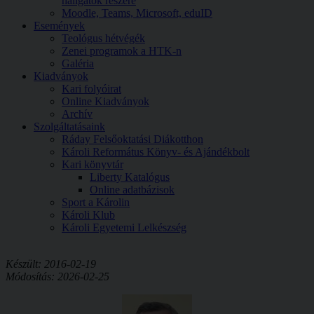
hallgatók részére
Moodle, Teams, Microsoft, eduID
Események
Teológus hétvégék
Zenei programok a HTK-n
Galéria
Kiadványok
Kari folyóirat
Online Kiadványok
Archív
Szolgáltatásaink
Ráday Felsőoktatási Diákotthon
Károli Református Könyv- és Ajándékbolt
Kari könyvtár
Liberty Katalógus
Online adatbázisok
Sport a Károlin
Károli Klub
Károli Egyetemi Lelkészség
Készült: 2016-02-19
Módosítás: 2026-02-25